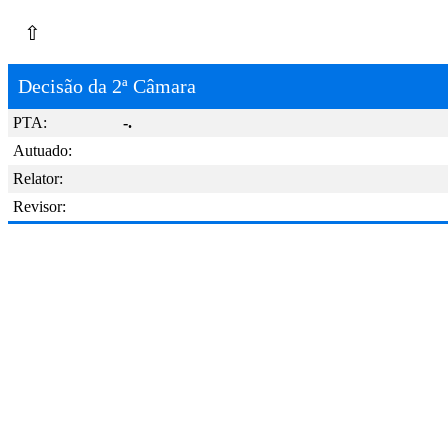
⇧
Decisão da 2ª Câmara
PTA:
-.
Autuado:
Relator:
Revisor: